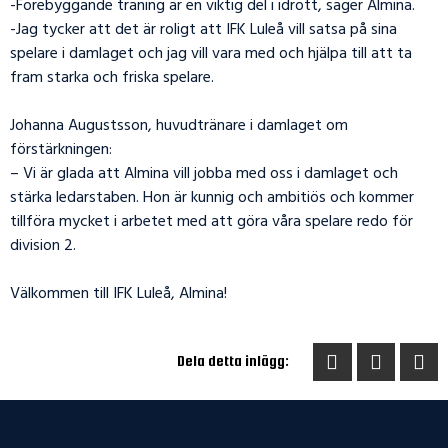
-Förebyggande träning är en viktig del i idrott, säger Almina.
-Jag tycker att det är roligt att IFK Luleå vill satsa på sina
spelare i damlaget och jag vill vara med och hjälpa till att ta
fram starka och friska spelare.
Johanna Augustsson, huvudtränare i damlaget om
förstärkningen:
– Vi är glada att Almina vill jobba med oss i damlaget och
stärka ledarstaben. Hon är kunnig och ambitiös och kommer
tillföra mycket i arbetet med att göra våra spelare redo för
division 2.
Välkommen till IFK Luleå, Almina!
Dela detta inlägg: