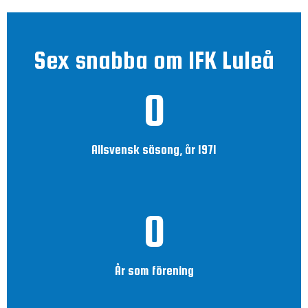
Sex snabba om IFK Luleå
0
Allsvensk säsong, år 1971
0
År som förening