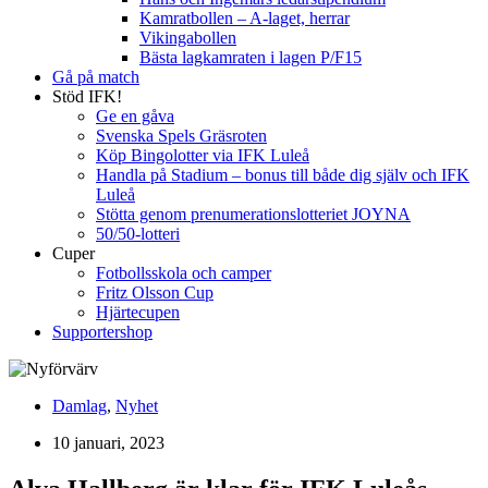
Kamratbollen – A-laget, herrar
Vikingabollen
Bästa lagkamraten i lagen P/F15
Gå på match
Stöd IFK!
Ge en gåva
Svenska Spels Gräsroten
Köp Bingolotter via IFK Luleå
Handla på Stadium – bonus till både dig själv och IFK
Luleå
Stötta genom prenumerationslotteriet JOYNA
50/50-lotteri
Cuper
Fotbollsskola och camper
Fritz Olsson Cup
Hjärtecupen
Supportershop
Damlag
,
Nyhet
10 januari, 2023