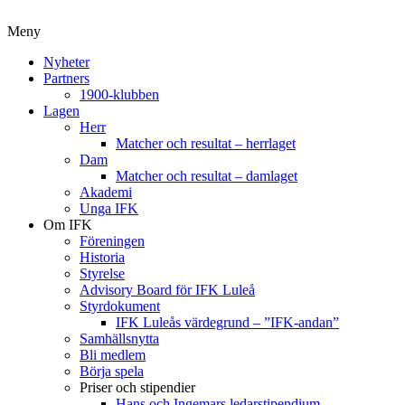
Meny
Nyheter
Partners
1900-klubben
Lagen
Herr
Matcher och resultat – herrlaget
Dam
Matcher och resultat – damlaget
Akademi
Unga IFK
Om IFK
Föreningen
Historia
Styrelse
Advisory Board för IFK Luleå
Styrdokument
IFK Luleås värdegrund – ”IFK-andan”
Samhällsnytta
Bli medlem
Börja spela
Priser och stipendier
Hans och Ingemars ledarstipendium