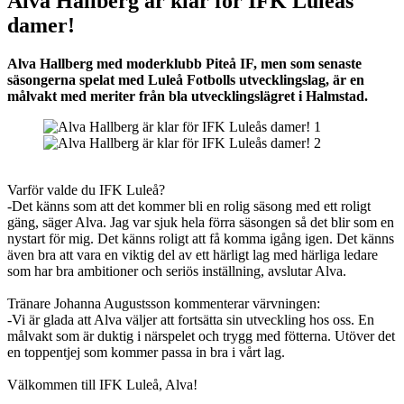
Alva Hallberg är klar för IFK Luleås
damer!
Alva Hallberg med moderklubb Piteå IF, men som senaste
säsongerna spelat med Luleå Fotbolls utvecklingslag, är en
målvakt med meriter från bla utvecklingslägret i Halmstad.
Varför valde du IFK Luleå?
-Det känns som att det kommer bli en rolig säsong med ett roligt
gäng, säger Alva. Jag var sjuk hela förra säsongen så det blir som en
nystart för mig. Det känns roligt att få komma igång igen. Det känns
även bra att vara en viktig del av ett härligt lag med härliga ledare
som har bra ambitioner och seriös inställning, avslutar Alva.
Tränare Johanna Augustsson kommenterar värvningen:
-Vi är glada att Alva väljer att fortsätta sin utveckling hos oss. En
målvakt som är duktig i närspelet och trygg med fötterna. Utöver det
en toppentjej som kommer passa in bra i vårt lag.
Välkommen till IFK Luleå, Alva!