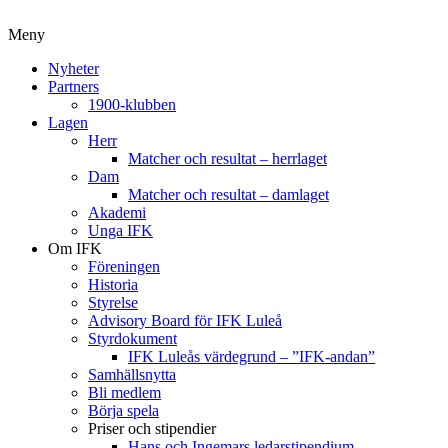
Meny
Nyheter
Partners
1900-klubben
Lagen
Herr
Matcher och resultat – herrlaget
Dam
Matcher och resultat – damlaget
Akademi
Unga IFK
Om IFK
Föreningen
Historia
Styrelse
Advisory Board för IFK Luleå
Styrdokument
IFK Luleås värdegrund – ”IFK-andan”
Samhällsnytta
Bli medlem
Börja spela
Priser och stipendier
Hans och Ingemars ledarstipendium