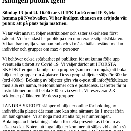
Äntligen publik igen!
Söndag 13 juni kl. 16.00 tar vi i IFK Luleå emot IF Sylvia
hemma på Nyabvallen. Vi har äntligen chansen att erbjuda vår
publik att på plats följa matchen.
Vi tar vårt ansvar, följer restriktioner och sätter säkerheten först
såklart. Vi får endast ha publik på den numrerade sittplatsläktaren.
Vi kan bara nyttja varannan rad och vi måste hålla avstånd mellan
individer och grupper om max 4 personer.
Vi behöver också spårbarhet på publiken för att kunna följa upp
eventuella utbrott av Covid-19. Vi väljer därför att I FÖRSTA
SKEDET erbjuda familjer och grupper (som redan umgås) att boka
biljetter i grupper om 4 platser. Dessa grupp-biljetter säljs för 300 kr
(ord 400kr). Bokning av biljetter görs via e-post till info@ifklulea.se
med alla era namn, telefonnummer och e-postadress. Därefter får ni
instruktioner om att betala 300 kr via swish. Vi reserverar 2-3
sektioner på läktaren för dessa grupper.
I ANDRA SKEDET släpper vi biljetter online för bokning av
individuella platser där man inte kan sitta närmare än 1 meter ifrån
sin bänkgranne. Vi är noga med att alla följer numreringen.
Boknings- och betalningslänken för detta presenteras i början av
nästa vecka. Notera att inga biljetter kommer att säljas vid entrén så