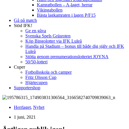
Kamratbollen – A-laget, herrar
Vikingabollen
Bästa lagkamraten i lagen P/F15
Gå på match
Stöd IFK!
Ge en gåva
Svenska Spels Gräsroten
Köp Bingolotter via IFK Luleå
Handla på Stadium – bonus till både dig själv och IFK
Luleå
Stötta genom prenumerationslotteriet JOYNA
50/50-lotteri
Cuper
Fotbollsskola och camper
Fritz Olsson Cup
Hjärtecupen
Supportershop
Herrlaget
,
Nyhet
1 juni, 2021