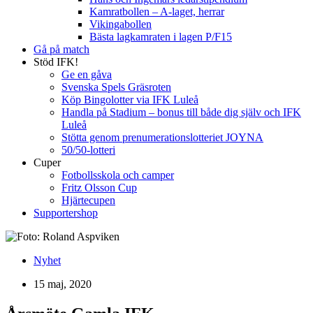
Kamratbollen – A-laget, herrar
Vikingabollen
Bästa lagkamraten i lagen P/F15
Gå på match
Stöd IFK!
Ge en gåva
Svenska Spels Gräsroten
Köp Bingolotter via IFK Luleå
Handla på Stadium – bonus till både dig själv och IFK
Luleå
Stötta genom prenumerationslotteriet JOYNA
50/50-lotteri
Cuper
Fotbollsskola och camper
Fritz Olsson Cup
Hjärtecupen
Supportershop
Nyhet
15 maj, 2020