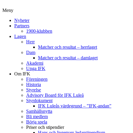
Meny
Nyheter
Partners
1900-klubben
Lagen
Herr
Matcher och resultat – herrlaget
Dam
Matcher och resultat – damlaget
Akademi
Unga IFK
Om IFK
Föreningen
Historia
Styrelse
Advisory Board för IFK Luleå
Styrdokument
IFK Luleås värdegrund – ”IFK-andan”
Samhällsnytta
Bli medlem
Börja spela
Priser och stipendier
Hans och Ingemars ledarstipendium