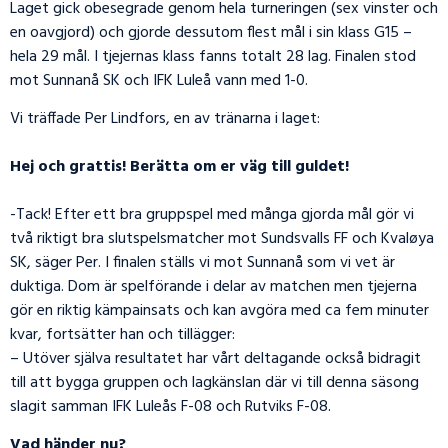
Laget gick obesegrade genom hela turneringen (sex vinster och
en oavgjord) och gjorde dessutom flest mål i sin klass G15 –
hela 29 mål. I tjejernas klass fanns totalt 28 lag. Finalen stod
mot Sunnanå SK och IFK Luleå vann med 1-0.
Vi träffade Per Lindfors, en av tränarna i laget:
Hej och grattis! Berätta om er väg till guldet!
-Tack! Efter ett bra gruppspel med många gjorda mål gör vi
två riktigt bra slutspelsmatcher mot Sundsvalls FF och Kvaløya
SK, säger Per. I finalen ställs vi mot Sunnanå som vi vet är
duktiga. Dom är spelförande i delar av matchen men tjejerna
gör en riktig kämpainsats och kan avgöra med ca fem minuter
kvar, fortsätter han och tillägger:
– Utöver själva resultatet har vårt deltagande också bidragit
till att bygga gruppen och lagkänslan där vi till denna säsong
slagit samman IFK Luleås F-08 och Rutviks F-08.
Vad händer nu?