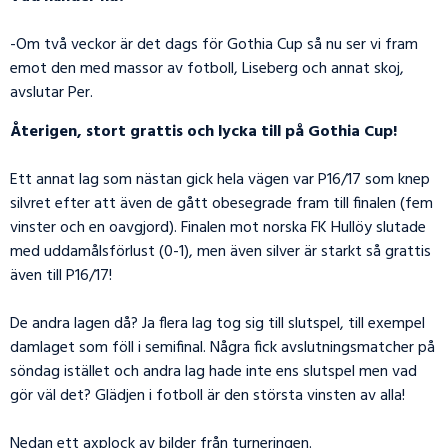
-Om två veckor är det dags för Gothia Cup så nu ser vi fram
emot den med massor av fotboll, Liseberg och annat skoj,
avslutar Per.
Återigen, stort grattis och lycka till på Gothia Cup!
Ett annat lag som nästan gick hela vägen var P16/17 som knep
silvret efter att även de gått obesegrade fram till finalen (fem
vinster och en oavgjord). Finalen mot norska FK Hullöy slutade
med uddamålsförlust (0-1), men även silver är starkt så grattis
även till P16/17!
De andra lagen då? Ja flera lag tog sig till slutspel, till exempel
damlaget som föll i semifinal. Några fick avslutningsmatcher på
söndag istället och andra lag hade inte ens slutspel men vad
gör väl det? Glädjen i fotboll är den största vinsten av alla!
Nedan ett axplock av bilder från turneringen.