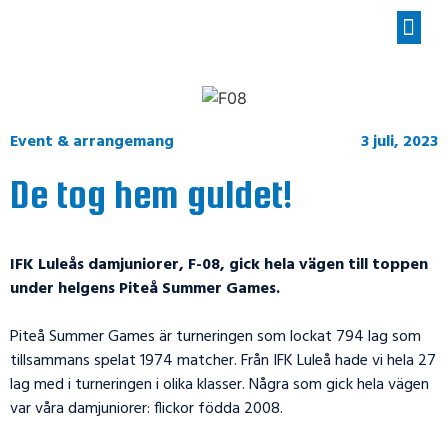
Event & arrangemang
3 juli, 2023
De tog hem guldet!
IFK Luleås damjuniorer, F-08, gick hela vägen till toppen
under helgens Piteå Summer Games.
Piteå Summer Games är turneringen som lockat 794 lag som
tillsammans spelat 1974 matcher. Från IFK Luleå hade vi hela 27
lag med i turneringen i olika klasser. Några som gick hela vägen
var våra damjuniorer: flickor födda 2008.