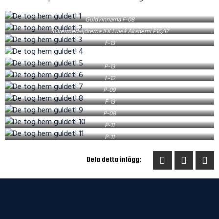
Guldvinnarna F-08
Silvermedaljörerna IFK Luleå Akademi P16/17
F-13
P-13
F-12
P-09
F-13
P-08
P-11
P-11
Dela detta inlägg: