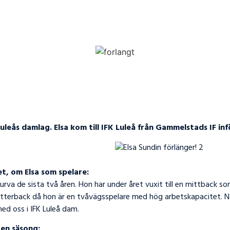
uleås damlag. Elsa kom till IFK Luleå från Gammelstads IF in
t, om Elsa som spelare:
urva de sista två åren. Hon har under året vuxit till en mittback s
terback då hon är en tvåvägsspelare med hög arbetskapacitet. När d
ed oss i IFK Luleå dam.
 en säsong: