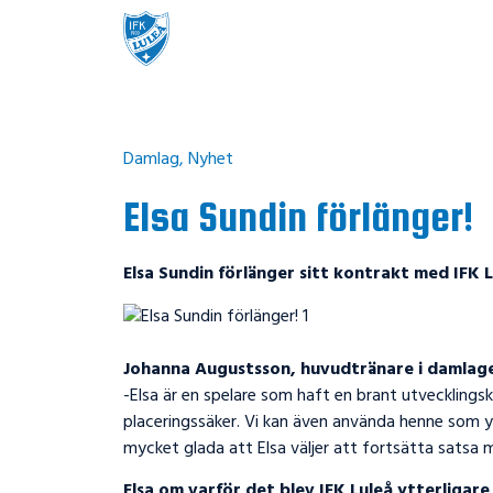
Damlag
,
Nyhet
Elsa Sundin förlänger!
Elsa Sundin förlänger sitt kontrakt med IFK L
Johanna Augustsson, huvudtränare i damlage
-Elsa är en spelare som haft en brant utvecklingsk
placeringssäker. Vi kan även använda henne som yt
mycket glada att Elsa väljer att fortsätta satsa m
Elsa om varför det blev IFK Luleå ytterligare