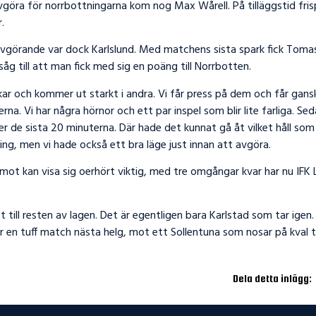
vgöra för norrbottningarna kom nog Max Wårell. På tilläggstid fris
.
vgörande var dock Karlslund. Med matchens sista spark fick Tomas
åg till att man fick med sig en poäng till Norrbotten.
kar och kommer ut starkt i andra. Vi får press på dem och får gans
na. Vi har några hörnor och ett par inspel som blir lite farliga. Sedan
 de sista 20 minuterna. Där hade det kunnat gå åt vilket håll som h
ng, men vi hade också ett bra läge just innan att avgöra.
ot kan visa sig oerhört viktig, med tre omgångar kvar har nu IFK
t till resten av lagen. Det är egentligen bara Karlstad som tar igen. 
lir en tuff match nästa helg, mot ett Sollentuna som nosar på kval ti
Dela detta inlägg: