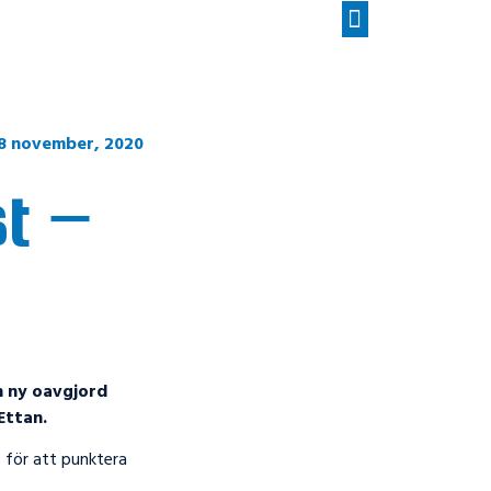
8 november, 2020
st −
n ny oavgjord
Ettan.
o för att punktera