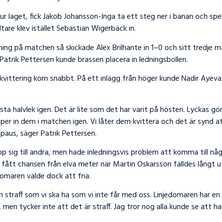
 laget, fick Jakob Johansson-Inga ta ett steg ner i banan och spe
are klev istället Sebastian Wigerbäck in.
ning på matchen så skickade Alex Brilhante in 1–0 och sitt tredje m
Patrik Pettersen kunde brassen placera in ledningsbollen.
ittering kom snabbt. På ett inlägg från höger kunde Nadir Ayeva 
rsta halvlek igen. Det är lite som det har varit på hösten. Lyckas gö
per in dem i matchen igen. Vi låter dem kvittera och det är synd att
l paus, säger Patrik Pettersen.
pp sig till andra, men hade inledningsvis problem att komma till nå
 fått chansen från elva meter när Martin Oskarsson fälldes långt u
omaren valde dock att fria.
n straff som vi ska ha som vi inte får med oss. Linjedomaren har en
 men tycker inte att det är straff. Jag tror nog alla kunde se att ha