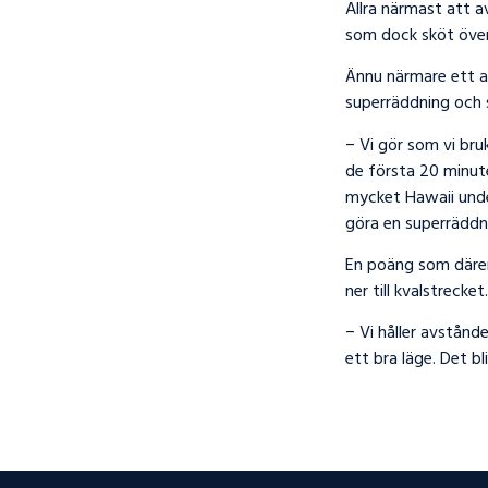
Allra närmast att a
som dock sköt över
Ännu närmare ett a
superräddning och s
− Vi gör som vi bru
de första 20 minuter
mycket Hawaii under
göra en superräddni
En poäng som därem
ner till kvalstrecket.
− Vi håller avstånde
ett bra läge. Det b