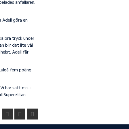
pelades anfallaren,
 Adell göra en
ka bra tryck under
 blir det lite väl
elst. Adell får
 Luleå fem poäng
Vi har satt oss i
ll Superettan.