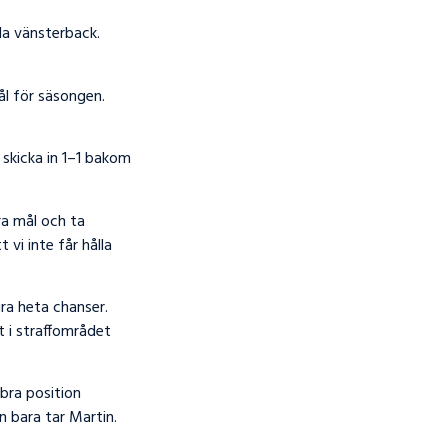
la vänsterback.
ål för säsongen.
skicka in 1–1 bakom
ra mål och ta
 vi inte får hålla
gra heta chanser.
t i straffområdet
 bra position
n bara tar Martin.