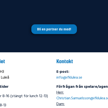
Bli en partner du med!
iet
Kontakt
 H3
E-post:
 Luleå
info@ifklulea.se
tider
Förfrågan från spelare/agen
Herr:
 8-16 (stängt för lunch 12-13)
Christian.Samuelsson@ifklulea.s
Dam:
8-13