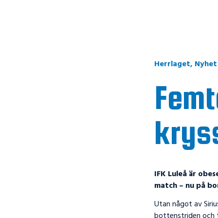
Herrlaget
,
Nyhet
Femt
krys
IFK Luleå är obe
match – nu på bor
Utan något av Siriu
bottenstriden och t