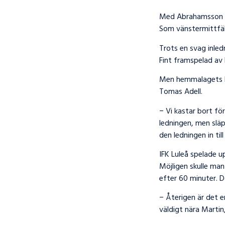
Med Abrahamsson ur
Som vänstermittfält
Trots en svag inled
Fint framspelad av 
Men hemmalagets kv
Tomas Adell.
− Vi kastar bort fö
ledningen, men släp
den ledningen in til
IFK Luleå spelade u
Möjligen skulle man
efter 60 minuter. D
− Återigen är det e
väldigt nära Martin,