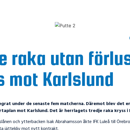
e raka utan förlu
s mot Karlslund
segrat under de senaste fem matcherna. Däremot blev det e
taplan mot Karlslund. Det är herrlagets tredje raka kryss i 
slånen och ytterbacken Isak Abrahamsson åkte IFK Luleå till Örebr
a jättekliv mot nytt kontrakt.