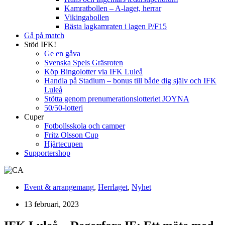
Kamratbollen – A-laget, herrar
Vikingabollen
Bästa lagkamraten i lagen P/F15
Gå på match
Stöd IFK!
Ge en gåva
Svenska Spels Gräsroten
Köp Bingolotter via IFK Luleå
Handla på Stadium – bonus till både dig själv och IFK
Luleå
Stötta genom prenumerationslotteriet JOYNA
50/50-lotteri
Cuper
Fotbollsskola och camper
Fritz Olsson Cup
Hjärtecupen
Supportershop
Event & arrangemang
,
Herrlaget
,
Nyhet
13 februari, 2023