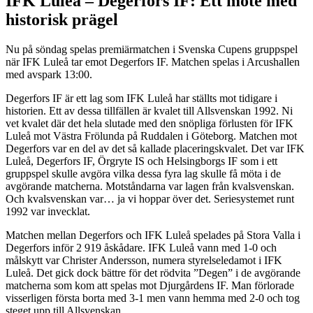
IFK Luleå – Degerfors IF: Ett möte med
historisk prägel
Nu på söndag spelas premiärmatchen i Svenska Cupens gruppspel
när IFK Luleå tar emot Degerfors IF. Matchen spelas i Arcushallen
med avspark 13:00.
Degerfors IF är ett lag som IFK Luleå har ställts mot tidigare i
historien. Ett av dessa tillfällen är kvalet till Allsvenskan 1992. Ni
vet kvalet där det hela slutade med den snöpliga förlusten för IFK
Luleå mot Västra Frölunda på Ruddalen i Göteborg. Matchen mot
Degerfors var en del av det så kallade placeringskvalet. Det var IFK
Luleå, Degerfors IF, Örgryte IS och Helsingborgs IF som i ett
gruppspel skulle avgöra vilka dessa fyra lag skulle få möta i de
avgörande matcherna. Motståndarna var lagen från kvalsvenskan.
Och kvalsvenskan var… ja vi hoppar över det. Seriesystemet runt
1992 var invecklat.
Matchen mellan Degerfors och IFK Luleå spelades på Stora Valla i
Degerfors inför 2 919 åskådare. IFK Luleå vann med 1-0 och
målskytt var Christer Andersson, numera styrelseledamot i IFK
Luleå. Det gick dock bättre för det rödvita ”Degen” i de avgörande
matcherna som kom att spelas mot Djurgårdens IF. Man förlorade
visserligen första borta med 3-1 men vann hemma med 2-0 och tog
steget upp till Allsvenskan.