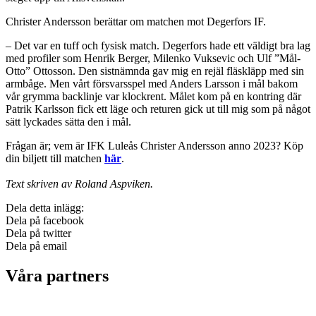
Christer Andersson berättar om matchen mot Degerfors IF.
– Det var en tuff och fysisk match. Degerfors hade ett väldigt bra lag
med profiler som Henrik Berger, Milenko Vuksevic och Ulf ”Mål-
Otto” Ottosson. Den sistnämnda gav mig en rejäl fläskläpp med sin
armbåge. Men vårt försvarsspel med Anders Larsson i mål bakom
vår grymma backlinje var klockrent. Målet kom på en kontring där
Patrik Karlsson fick ett läge och returen gick ut till mig som på något
sätt lyckades sätta den i mål.
Frågan är; vem är IFK Luleås Christer Andersson anno 2023? Köp
din biljett till matchen
här
.
Text skriven av Roland Aspviken.
Dela detta inlägg:
Dela på facebook
Dela på twitter
Dela på email
Våra partners