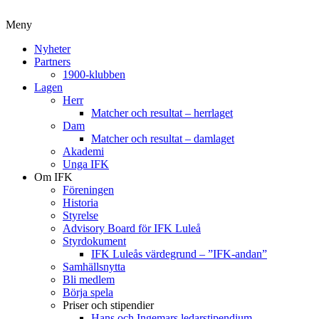
Meny
Nyheter
Partners
1900-klubben
Lagen
Herr
Matcher och resultat – herrlaget
Dam
Matcher och resultat – damlaget
Akademi
Unga IFK
Om IFK
Föreningen
Historia
Styrelse
Advisory Board för IFK Luleå
Styrdokument
IFK Luleås värdegrund – ”IFK-andan”
Samhällsnytta
Bli medlem
Börja spela
Priser och stipendier
Hans och Ingemars ledarstipendium