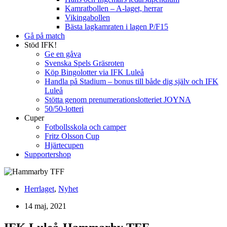
Kamratbollen – A-laget, herrar
Vikingabollen
Bästa lagkamraten i lagen P/F15
Gå på match
Stöd IFK!
Ge en gåva
Svenska Spels Gräsroten
Köp Bingolotter via IFK Luleå
Handla på Stadium – bonus till både dig själv och IFK
Luleå
Stötta genom prenumerationslotteriet JOYNA
50/50-lotteri
Cuper
Fotbollsskola och camper
Fritz Olsson Cup
Hjärtecupen
Supportershop
Herrlaget
,
Nyhet
14 maj, 2021