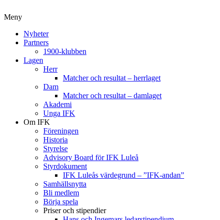
Meny
Nyheter
Partners
1900-klubben
Lagen
Herr
Matcher och resultat – herrlaget
Dam
Matcher och resultat – damlaget
Akademi
Unga IFK
Om IFK
Föreningen
Historia
Styrelse
Advisory Board för IFK Luleå
Styrdokument
IFK Luleås värdegrund – ”IFK-andan”
Samhällsnytta
Bli medlem
Börja spela
Priser och stipendier
Hans och Ingemars ledarstipendium