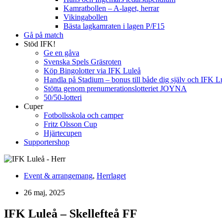
Kamratbollen – A-laget, herrar
Vikingabollen
Bästa lagkamraten i lagen P/F15
Gå på match
Stöd IFK!
Ge en gåva
Svenska Spels Gräsroten
Köp Bingolotter via IFK Luleå
Handla på Stadium – bonus till både dig själv och IFK L
Stötta genom prenumerationslotteriet JOYNA
50/50-lotteri
Cuper
Fotbollsskola och camper
Fritz Olsson Cup
Hjärtecupen
Supportershop
Event & arrangemang
,
Herrlaget
26 maj, 2025
IFK Luleå – Skellefteå FF