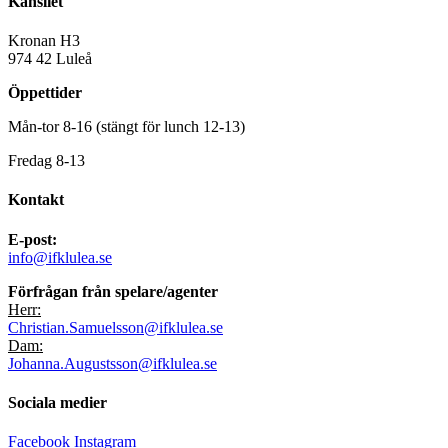
Kansliet
Kronan H3
974 42 Luleå
Öppettider
Mån-tor 8-16 (stängt för lunch 12-13)
Fredag 8-13
Kontakt
E-post:
info@ifklulea.se
Förfrågan från spelare/agenter
Herr:
Christian.Samuelsson@ifklulea.se
Dam:
Johanna.Augustsson@ifklulea.se
Sociala medier
Facebook
Instagram