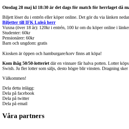
Onsdag 28 maj kl 18:30 är det dags för match för herrlaget då m
Biljett löser du i entrén eller köper online. Det gör du via länken neda
Biljetter till IFK Luleå herr
Vuxna (över 18 år): 120kr i entrén, 100 kr om du köper online i länk
Studenter: 60kr
Pensionärer: 60kr
Barn och ungdom: gratis
Kiosken är öppen och hamburgare/korv finns att köpa!
Kom ihåg 50/50-lotteriet
där en vinnare får halva potten. Lotter köps
Swish. Ju fler lotter som säljs, desto högre blir vinsten. Dragning sker
Välkommen!
Dela detta inlägg:
Dela på facebook
Dela på twitter
Dela på email
Våra partners