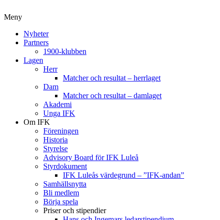
Meny
Nyheter
Partners
1900-klubben
Lagen
Herr
Matcher och resultat – herrlaget
Dam
Matcher och resultat – damlaget
Akademi
Unga IFK
Om IFK
Föreningen
Historia
Styrelse
Advisory Board för IFK Luleå
Styrdokument
IFK Luleås värdegrund – ”IFK-andan”
Samhällsnytta
Bli medlem
Börja spela
Priser och stipendier
Hans och Ingemars ledarstipendium