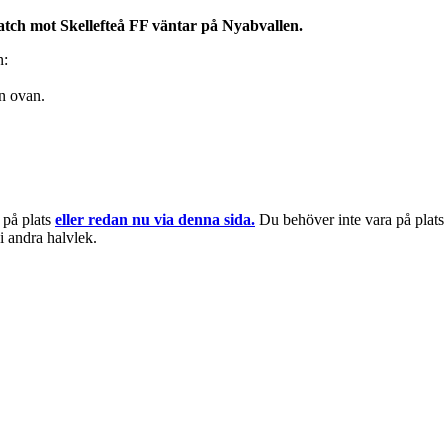
atch mot Skellefteå FF väntar på Nyabvallen.
n:
en ovan.
 på plats
eller redan nu via denna sida.
Du behöver inte vara på plats f
 i andra halvlek.