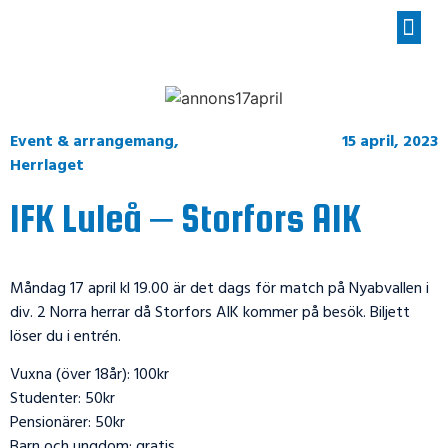
Event & arrangemang
,
15 april, 2023
Herrlaget
IFK Luleå – Storfors AIK
Måndag 17 april kl 19.00 är det dags för match på Nyabvallen i
div. 2 Norra herrar då Storfors AIK kommer på besök. Biljett
löser du i entrén.
Vuxna (över 18år): 100kr
Studenter: 50kr
Pensionärer: 50kr
Barn och ungdom: gratis