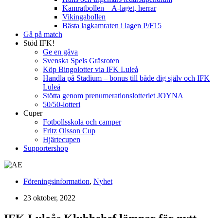
Kamratbollen – A-laget, herrar
Vikingabollen
Bästa lagkamraten i lagen P/F15
Gå på match
Stöd IFK!
Ge en gåva
Svenska Spels Gräsroten
Köp Bingolotter via IFK Luleå
Handla på Stadium – bonus till både dig själv och IFK
Luleå
Stötta genom prenumerationslotteriet JOYNA
50/50-lotteri
Cuper
Fotbollsskola och camper
Fritz Olsson Cup
Hjärtecupen
Supportershop
Föreningsinformation
,
Nyhet
23 oktober, 2022