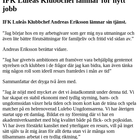
IFK Luleås Klubbchef lämnar för nytt
jobb
IFK Luleås Klubbchef Andreas Eriksson lämnar sin tjänst.
”Jag börjar hos en ny arbetsgivare som ger mig nya utmaningar och
även lite bättre förutsättningar för familjeliv och fritid vid sidan av.”
Andreas Eriksson berättar vidare.
”Jag har givetvis ambitionen att framöver vara behjälplig gentemot
styrelsen och klubben i de frågor där jag kan bidra, kan även tänka
mig någon roll som ideell resurs framledes i mån av tid”
Sammanfattar det dryga två åren med.
”Jag är nöjd med mycket av det vi åstadkommit under denna tid. Vi
har skapat en stabil ekonomi med tydlig styrning, barn- och
ungdomssidan växer hela tiden och inom kort kan de träna och spela
matcher på en helrenoverad Lulebo Ungdomsarena. Vi har återigen
startat upp ett damlag. Bildat en ny förening där vi har en
akademiverksamhet med hög kvalitet både på flick- och pojksidan.
Vi har även förstärkt kansliet med ytterligare en resurs, vill på inget
sätt själv ta åt mig äran för allt detta utan vi är många som
tillsammans arbetat i en tydlig riktning.”