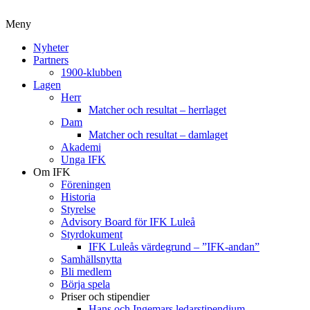
Meny
Nyheter
Partners
1900-klubben
Lagen
Herr
Matcher och resultat – herrlaget
Dam
Matcher och resultat – damlaget
Akademi
Unga IFK
Om IFK
Föreningen
Historia
Styrelse
Advisory Board för IFK Luleå
Styrdokument
IFK Luleås värdegrund – ”IFK-andan”
Samhällsnytta
Bli medlem
Börja spela
Priser och stipendier
Hans och Ingemars ledarstipendium