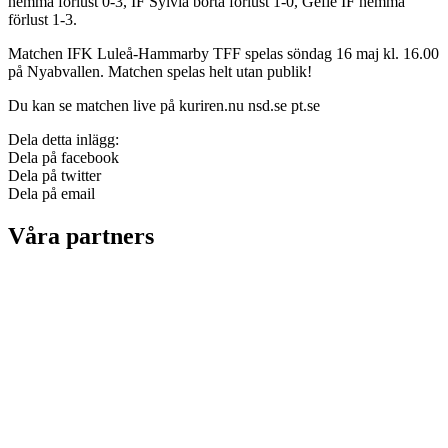
hemma förlust 0-3, IF Sylvia borta förlust 1-0, Gefle IF hemma
förlust 1-3.
Matchen IFK Luleå-Hammarby TFF spelas söndag 16 maj kl. 16.00
på Nyabvallen. Matchen spelas helt utan publik!
Du kan se matchen live på kuriren.nu nsd.se pt.se
Dela detta inlägg:
Dela på facebook
Dela på twitter
Dela på email
Våra partners