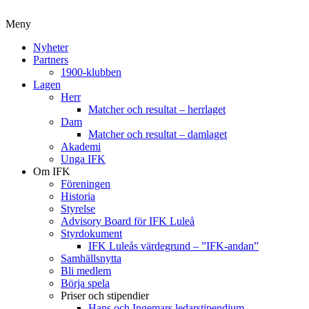
Meny
Nyheter
Partners
1900-klubben
Lagen
Herr
Matcher och resultat – herrlaget
Dam
Matcher och resultat – damlaget
Akademi
Unga IFK
Om IFK
Föreningen
Historia
Styrelse
Advisory Board för IFK Luleå
Styrdokument
IFK Luleås värdegrund – ”IFK-andan”
Samhällsnytta
Bli medlem
Börja spela
Priser och stipendier
Hans och Ingemars ledarstipendium