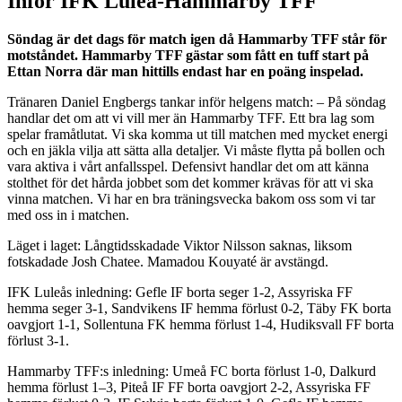
Inför IFK Luleå-Hammarby TFF
Söndag är det dags för match igen då Hammarby TFF står för
motståndet. Hammarby TFF gästar som fått en tuff start på
Ettan Norra där man hittills endast har en poäng inspelad.
Tränaren Daniel Engbergs tankar inför helgens match: – På söndag
handlar det om att vi vill mer än Hammarby TFF. Ett bra lag som
spelar framåtlutat. Vi ska komma ut till matchen med mycket energi
och en jäkla vilja att sätta alla detaljer. Vi måste flytta på bollen och
vara aktiva i vårt anfallsspel. Defensivt handlar det om att känna
stolthet för det hårda jobbet som det kommer krävas för att vi ska
vinna matchen. Vi har en bra träningsvecka bakom oss som vi tar
med oss in i matchen.
Läget i laget: Långtidsskadade Viktor Nilsson saknas, liksom
fotskadade Josh Chatee. Mamadou Kouyaté är avstängd.
IFK Luleås inledning: Gefle IF borta seger 1-2, Assyriska FF
hemma seger 3-1, Sandvikens IF hemma förlust 0-2, Täby FK borta
oavgjort 1-1, Sollentuna FK hemma förlust 1-4, Hudiksvall FF borta
förlust 3-1.
Hammarby TFF:s inledning: Umeå FC borta förlust 1-0, Dalkurd
hemma förlust 1–3, Piteå IF FF borta oavgjort 2-2, Assyriska FF