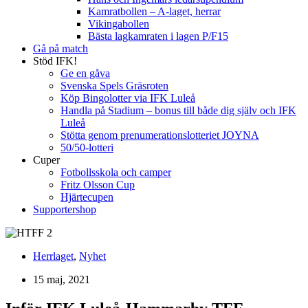
Kamratbollen – A-laget, herrar
Vikingabollen
Bästa lagkamraten i lagen P/F15
Gå på match
Stöd IFK!
Ge en gåva
Svenska Spels Gräsroten
Köp Bingolotter via IFK Luleå
Handla på Stadium – bonus till både dig själv och IFK
Luleå
Stötta genom prenumerationslotteriet JOYNA
50/50-lotteri
Cuper
Fotbollsskola och camper
Fritz Olsson Cup
Hjärtecupen
Supportershop
Herrlaget
,
Nyhet
15 maj, 2021