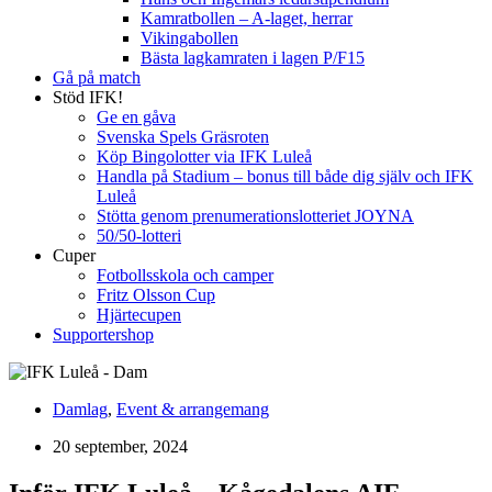
Kamratbollen – A-laget, herrar
Vikingabollen
Bästa lagkamraten i lagen P/F15
Gå på match
Stöd IFK!
Ge en gåva
Svenska Spels Gräsroten
Köp Bingolotter via IFK Luleå
Handla på Stadium – bonus till både dig själv och IFK
Luleå
Stötta genom prenumerationslotteriet JOYNA
50/50-lotteri
Cuper
Fotbollsskola och camper
Fritz Olsson Cup
Hjärtecupen
Supportershop
Damlag
,
Event & arrangemang
20 september, 2024