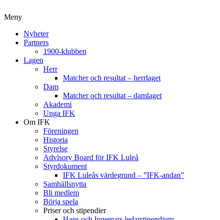
Meny
Nyheter
Partners
1900-klubben
Lagen
Herr
Matcher och resultat – herrlaget
Dam
Matcher och resultat – damlaget
Akademi
Unga IFK
Om IFK
Föreningen
Historia
Styrelse
Advisory Board för IFK Luleå
Styrdokument
IFK Luleås värdegrund – ”IFK-andan”
Samhällsnytta
Bli medlem
Börja spela
Priser och stipendier
Hans och Ingemars ledarstipendium