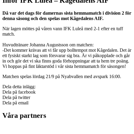
Inför IFK Luleå – Kågedalens AIF
Då var det dags för damernas sista hemmamatch i division 2 för
denna säsong och den spelas mot Kågedalens AIF.
När lagen möttes på våren vann IFK Luleå med 2-1 efter en tuff
match.
Huvudtränare Johanna Augustsson om matchen:
-Det kommer krävas att vi får upp bolltempot mot Kågedalen. Det är
ett fysiskt starkt lag som försvarar sig bra. Är vi påkopplade och går
in och gör det vi ska finns goda förhoppningar att ta hem tre poäng.
Vi hoppas på fint läktarstöd i vår sista hemmamatch för säsongen!
Matchen spelas lördag 21/9 på Nyabvallen med avspark 16:00.
Dela detta inlägg:
Dela på facebook
Dela på twitter
Dela på email
Våra partners