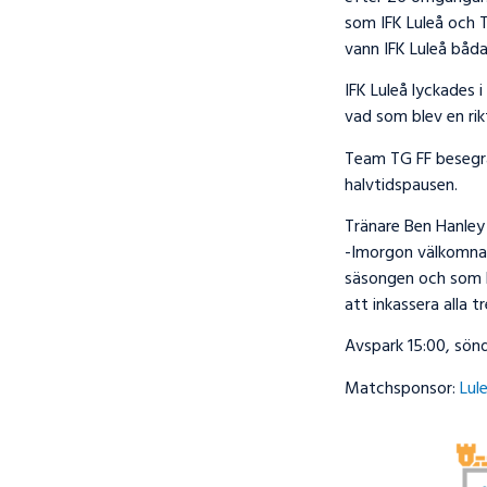
som IFK Luleå och 
vann IFK Luleå båd
IFK Luleå lyckades 
vad som blev en rikt
Team TG FF besegr
halvtidspausen.
Tränare Ben Hanley
-Imorgon välkomnar 
säsongen och som h
att inkassera alla
Avspark 15:00, sön
Matchsponsor:
Lul