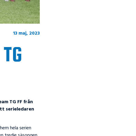
13 maj, 2023
 TG
eam TG FF från
tt serieledaren
 hem hela serien
den tredje säsongen