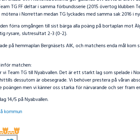
Team TG FF deltar i samma förbundsserie (2015 övertog klubben T
a mötena i Norrettan medan TG lyckades med samma sak 2016 i ny
i den förra omgången till sist bärga alla poäng på bortaplan mot Ä
ig rysare, slutresultat 2-3 (0-2).
ade på hemmaplan Bergnäsets AIK, och matchens enda mål kom s
 inför matchen:
vi Team TG till Nyabvallen. Det är ett starkt lag som spelade i N
ittills dessutom är obesegrade. Vi behöver prestera på våran abso
 tre poängen men vi känner oss starka för närvarande och ser fram
dag 14/5 på Nyabvallen.
eå kommun