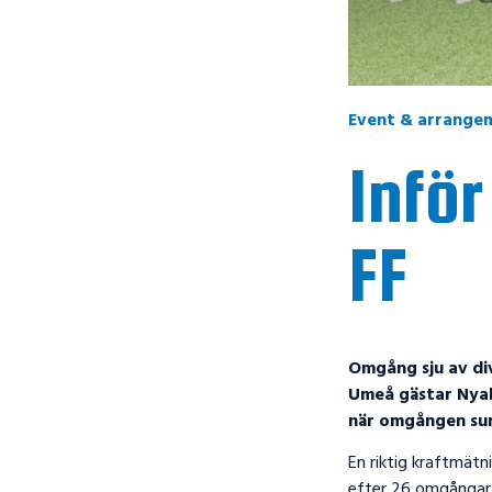
Event & arrange
Inför
FF
Omgång sju av di
Umeå gästar Nyab
när omgången su
En riktig kraftmätn
efter 26 omgångar. 