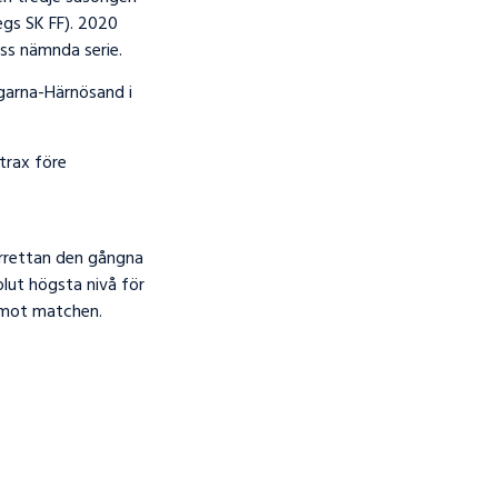
egs SK FF). 2020
ss nämnda serie.
lgarna-Härnösand i
trax före
orrettan den gångna
lut högsta nivå för
 emot matchen.