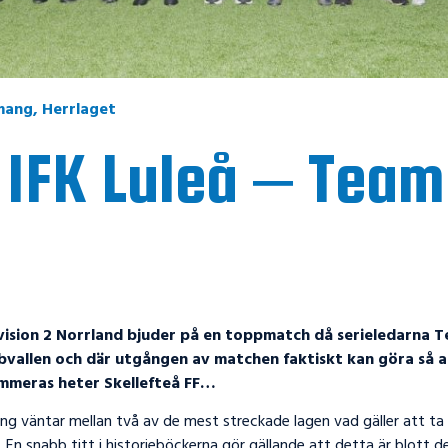
mang
,
Herrlaget
 IFK Luleå – Team
vision 2 Norrland bjuder på en toppmatch då serieledarna T
vallen och där utgången av matchen faktiskt kan göra så a
mmeras heter Skellefteå FF…
ing väntar mellan två av de mest streckade lagen vad gäller att ta
En snabb titt i historieböckerna gör gällande att detta är blott 