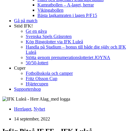
Kamratbollen – A-laget, herrar
Vikingabollen
Bästa lagkamraten i lagen P/F15
Gå på match
Stöd IFK!
Ge en gåva
Svenska Spels Gräsroten
Köp Bingolotter via IFK Luleå
Handla på Stadium – bonus till både dig själv och IFK
Luleå
Stötta genom prenumerationslotteriet JOYNA
50/50-lotteri
Cuper
Fotbollsskola och camper
Fritz Olsson Cup
Hjärtecupen
Supportershop
Herrlaget
,
Nyhet
14 september, 2022