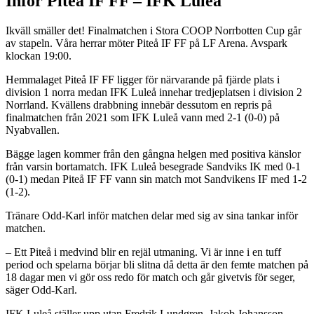
Inför Piteå IF FF – IFK Luleå
Ikväll smäller det! Finalmatchen i Stora COOP Norrbotten Cup går
av stapeln. Våra herrar möter Piteå IF FF på LF Arena. Avspark
klockan 19:00.
Hemmalaget Piteå IF FF ligger för närvarande på fjärde plats i
division 1 norra medan IFK Luleå innehar tredjeplatsen i division 2
Norrland. Kvällens drabbning innebär dessutom en repris på
finalmatchen från 2021 som IFK Luleå vann med 2-1 (0-0) på
Nyabvallen.
Bägge lagen kommer från den gångna helgen med positiva känslor
från varsin bortamatch. IFK Luleå besegrade Sandviks IK med 0-1
(0-1) medan Piteå IF FF vann sin match mot Sandvikens IF med 1-2
(1-2).
Tränare Odd-Karl inför matchen delar med sig av sina tankar inför
matchen.
– Ett Piteå i medvind blir en rejäl utmaning. Vi är inne i en tuff
period och spelarna börjar bli slitna då detta är den femte matchen på
18 dagar men vi gör oss redo för match och går givetvis för seger,
säger Odd-Karl.
IFK Luleå ställer upp utan Fredrik Lundgren, Jakob Johansson-