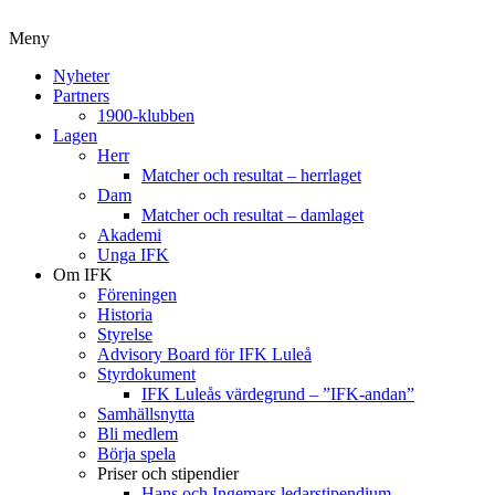
Meny
Nyheter
Partners
1900-klubben
Lagen
Herr
Matcher och resultat – herrlaget
Dam
Matcher och resultat – damlaget
Akademi
Unga IFK
Om IFK
Föreningen
Historia
Styrelse
Advisory Board för IFK Luleå
Styrdokument
IFK Luleås värdegrund – ”IFK-andan”
Samhällsnytta
Bli medlem
Börja spela
Priser och stipendier
Hans och Ingemars ledarstipendium