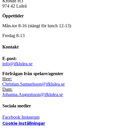
Kronan H3
974 42 Luleå
Öppettider
Mån-tor 8-16 (stängt för lunch 12-13)
Fredag 8-13
Kontakt
E-post:
info@ifklulea.se
Förfrågan från spelare/agenter
Herr:
Christian.Samuelsson@ifklulea.se
Dam:
Johanna.Augustsson@ifklulea.se
Sociala medier
Facebook
Instagram
Cookie inställningar