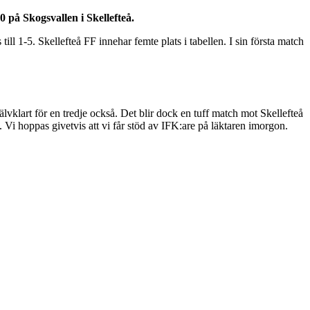
 på Skogsvallen i Skellefteå.
 1-5. Skellefteå FF innehar femte plats i tabellen. I sin första match
lvklart för en tredje också. Det blir dock en tuff match mot Skellefteå
e. Vi hoppas givetvis att vi får stöd av IFK:are på läktaren imorgon.