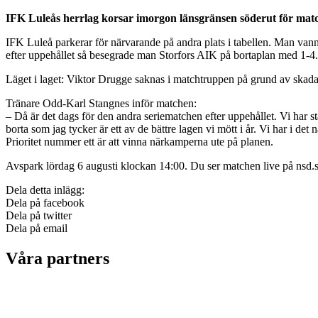
IFK Luleås herrlag korsar imorgon länsgränsen söderut för match
IFK Luleå parkerar för närvarande på andra plats i tabellen. Man vann
efter uppehållet så besegrade man Storfors AIK på bortaplan med 1-4.
Läget i laget: Viktor Drugge saknas i matchtruppen på grund av skada
Tränare Odd-Karl Stangnes inför matchen:
– Då är det dags för den andra seriematchen efter uppehållet. Vi har st
borta som jag tycker är ett av de bättre lagen vi mött i år. Vi har i de
Prioritet nummer ett är att vinna närkamperna ute på planen.
Avspark lördag 6 augusti klockan 14:00. Du ser matchen live på nsd.se
Dela detta inlägg:
Dela på facebook
Dela på twitter
Dela på email
Våra partners