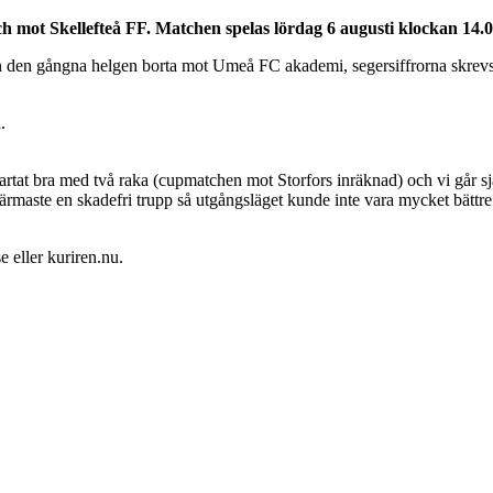
 mot Skellefteå FF. Matchen spelas lördag 6 augusti klockan 14.00
 den gångna helgen borta mot Umeå FC akademi, segersiffrorna skrevs till
.
artat bra med två raka (cupmatchen mot Storfors inräknad) och vi går sjä
t närmaste en skadefri trupp så utgångsläget kunde inte vara mycket bättr
 eller kuriren.nu.