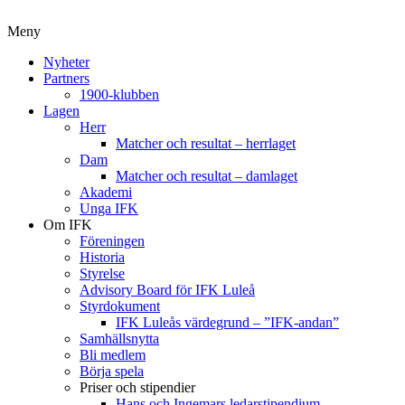
Meny
Nyheter
Partners
1900-klubben
Lagen
Herr
Matcher och resultat – herrlaget
Dam
Matcher och resultat – damlaget
Akademi
Unga IFK
Om IFK
Föreningen
Historia
Styrelse
Advisory Board för IFK Luleå
Styrdokument
IFK Luleås värdegrund – ”IFK-andan”
Samhällsnytta
Bli medlem
Börja spela
Priser och stipendier
Hans och Ingemars ledarstipendium