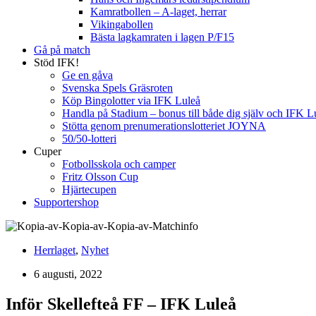
Kamratbollen – A-laget, herrar
Vikingabollen
Bästa lagkamraten i lagen P/F15
Gå på match
Stöd IFK!
Ge en gåva
Svenska Spels Gräsroten
Köp Bingolotter via IFK Luleå
Handla på Stadium – bonus till både dig själv och IFK L
Stötta genom prenumerationslotteriet JOYNA
50/50-lotteri
Cuper
Fotbollsskola och camper
Fritz Olsson Cup
Hjärtecupen
Supportershop
Herrlaget
,
Nyhet
6 augusti, 2022
Inför Skellefteå FF – IFK Luleå