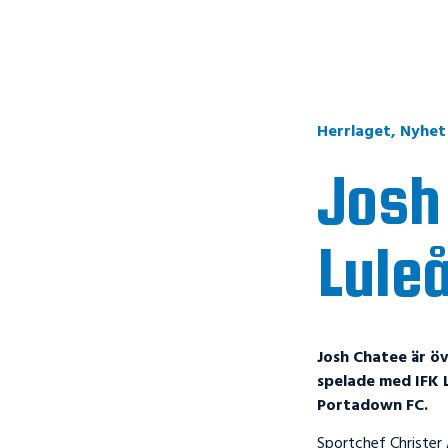
Herrlaget
,
Nyhet
Josh 
Lule
Josh Chatee är ö
spelade med IFK L
Portadown FC.
Sportchef Christer