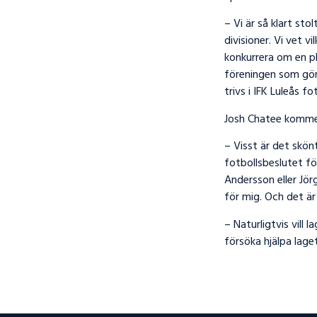
– Vi är så klart sto
divisioner. Vi vet v
konkurrera om en pl
föreningen som gör 
trivs i IFK Luleås fo
Josh Chatee kommen
– Visst är det skönt
fotbollsbeslutet för
Andersson eller Jörg
för mig. Och det ä
– Naturligtvis vill 
försöka hjälpa lage