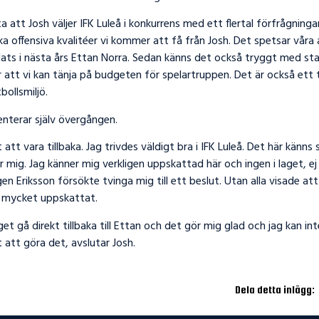
lta att Josh väljer IFK Luleå i konkurrens med ett flertal förfrågning
ilka offensiva kvalitéer vi kommer att få från Josh. Det spetsar våra
ats i nästa års Ettan Norra. Sedan känns det också tryggt med stab
att vi kan tänja på budgeten för spelartruppen. Det är också ett 
tbollsmiljö.
terar själv övergången.
 att vara tillbaka. Jag trivdes väldigt bra i IFK Luleå. Det här känn
 mig. Jag känner mig verkligen uppskattad här och ingen i laget, ej 
en Eriksson försökte tvinga mig till ett beslut. Utan alla visade att
r mycket uppskattat.
laget gå direkt tillbaka till Ettan och det gör mig glad och jag kan i
t att göra det, avslutar Josh.
Dela detta inlägg: