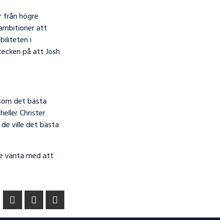
ar från högre
 ambitioner att
iliteten i
tecken på att Josh
s som det bästa
heller Christer
 de ville det bästa
nte vänta med att