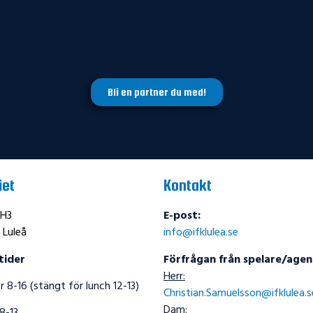
Bli en partner du med!
iet
Kontakt
 H3
E-post:
 Luleå
info@ifklulea.se
tider
Förfrågan från spelare/agen
Herr:
 8-16 (stängt för lunch 12-13)
Christian.Samuelsson@ifklulea.s
Dam: