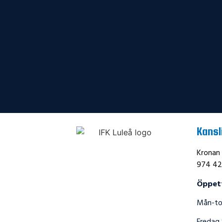
Kansl
Kronan
974 42
Öppet
Mån-tor