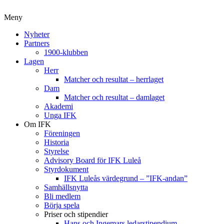
Meny
Nyheter
Partners
1900-klubben
Lagen
Herr
Matcher och resultat – herrlaget
Dam
Matcher och resultat – damlaget
Akademi
Unga IFK
Om IFK
Föreningen
Historia
Styrelse
Advisory Board för IFK Luleå
Styrdokument
IFK Luleås värdegrund – ”IFK-andan”
Samhällsnytta
Bli medlem
Börja spela
Priser och stipendier
Hans och Ingemars ledarstipendium