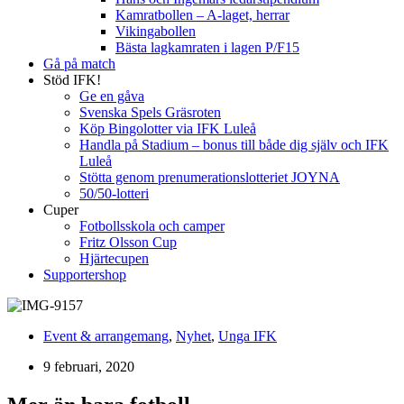
Kamratbollen – A-laget, herrar
Vikingabollen
Bästa lagkamraten i lagen P/F15
Gå på match
Stöd IFK!
Ge en gåva
Svenska Spels Gräsroten
Köp Bingolotter via IFK Luleå
Handla på Stadium – bonus till både dig själv och IFK
Luleå
Stötta genom prenumerationslotteriet JOYNA
50/50-lotteri
Cuper
Fotbollsskola och camper
Fritz Olsson Cup
Hjärtecupen
Supportershop
Event & arrangemang
,
Nyhet
,
Unga IFK
9 februari, 2020