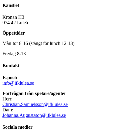
Kansliet
Kronan H3
974 42 Luleå
Öppettider
Mån-tor 8-16 (stängt för lunch 12-13)
Fredag 8-13
Kontakt
E-post:
info@ifklulea.se
Förfrågan från spelare/agenter
Herr:
Christian.Samuelsson@ifklulea.se
Dam:
Johanna.Augustsson@ifklulea.se
Sociala medier