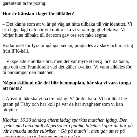
garanterat ta tre poäng.
Hur är känslan i laget för tillfället?
– Det känns som att vi är på väg att hitta tillbaka till vår identitet. Vi
ska ligga lågt och när vi kontrar ska vi vara ruggigt effektiva. Vi
börjar hitta tillbaka till det som gav oss sex raka segrar.
Bortamötet för fyra omgångar sedan, präglades av slarv och misstag
från IFK-håll.
– Vi spelade stundtals bra, men det var mycket berg- och dalbana,
upp och ner. Framförallt vad det gäller kvalitet. Vi vann alldeles för
få närkamper den matchen.
Någon skillnad när det blir hemmaplan, här ska vi vara tunga
att möta?
– Absolut, här ska vi ha tre poäng. Så är det bara. Vi har tittat lite
grann på Täby och har koll på var de har svagheter som vi kan
utnyttja.
Klockan 16.30 söndag eftermiddag sparkas matchen igång. Den
spelas med maximalt 50 personer i publik, biljetter köper du här på
vår hemsida under rubriken ”Gå på match”, men går att se på
sportexpressen.se, kuriren.nu och nsd.se.