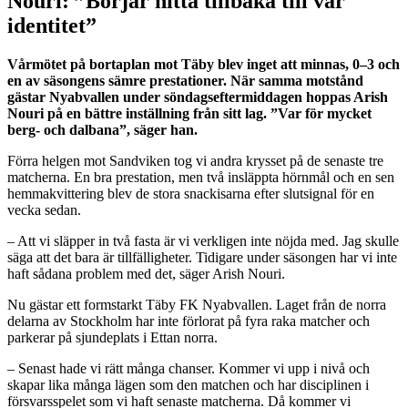
Nouri: ”Börjar hitta tillbaka till vår
identitet”
Vårmötet på bortaplan mot Täby blev inget att minnas, 0–3 och
en av säsongens sämre prestationer. När samma motstånd
gästar Nyabvallen under söndagseftermiddagen hoppas Arish
Nouri på en bättre inställning från sitt lag. ”Var för mycket
berg- och dalbana”, säger han.
Förra helgen mot Sandviken tog vi andra krysset på de senaste tre
matcherna. En bra prestation, men två insläppta hörnmål och en sen
hemmakvittering blev de stora snackisarna efter slutsignal för en
vecka sedan.
– Att vi släpper in två fasta är vi verkligen inte nöjda med. Jag skulle
säga att det bara är tillfälligheter. Tidigare under säsongen har vi inte
haft sådana problem med det, säger Arish Nouri.
Nu gästar ett formstarkt Täby FK Nyabvallen. Laget från de norra
delarna av Stockholm har inte förlorat på fyra raka matcher och
parkerar på sjundeplats i Ettan norra.
– Senast hade vi rätt många chanser. Kommer vi upp i nivå och
skapar lika många lägen som den matchen och har disciplinen i
försvarsspelet som vi haft senaste matcherna. Då kommer vi