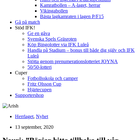
Kamratbollen – A-laget, herrar
Vikingabollen
Bästa lagkamraten i lagen P/F15
Gå på match
Stöd IFK!
Ge en gåva
Svenska Spels Gräsroten
Köp Bingolotter via IFK Luleå
Handla på Stadium – bonus till både dig själv och IFK
Luleå
Stötta genom prenumerationslotteriet JOYNA
50/50-lotteri
Cuper
Fotbollsskola och camper
Fritz Olsson Cup
Hjärtecupen
Supportershop
Herrlaget
,
Nyhet
13 september, 2020