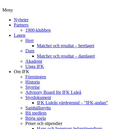
Meny
Nyheter
Partners
1900-klubben
Lagen
Herr
Matcher och resultat – herrlaget
Dam
Matcher och resultat – damlaget
Akademi
Unga IFK
Om IFK
Föreningen
Historia
Styrelse
Advisory Board för IFK Luleå
Styrdokument
IFK Luleås värdegrund – ”IFK-andan”
Samhällsnytta
Bli medlem
Börja spela
Priser och stipendier
Hans och Ingemars ledarstipendium