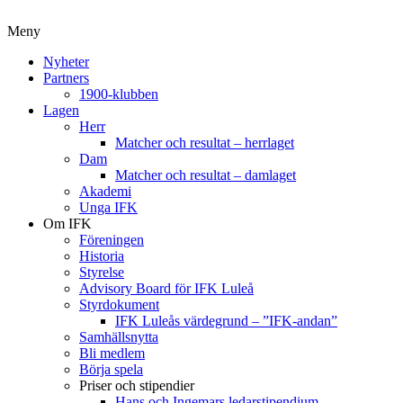
Meny
Nyheter
Partners
1900-klubben
Lagen
Herr
Matcher och resultat – herrlaget
Dam
Matcher och resultat – damlaget
Akademi
Unga IFK
Om IFK
Föreningen
Historia
Styrelse
Advisory Board för IFK Luleå
Styrdokument
IFK Luleås värdegrund – ”IFK-andan”
Samhällsnytta
Bli medlem
Börja spela
Priser och stipendier
Hans och Ingemars ledarstipendium