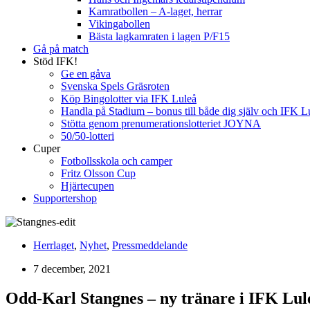
Kamratbollen – A-laget, herrar
Vikingabollen
Bästa lagkamraten i lagen P/F15
Gå på match
Stöd IFK!
Ge en gåva
Svenska Spels Gräsroten
Köp Bingolotter via IFK Luleå
Handla på Stadium – bonus till både dig själv och IFK L
Stötta genom prenumerationslotteriet JOYNA
50/50-lotteri
Cuper
Fotbollsskola och camper
Fritz Olsson Cup
Hjärtecupen
Supportershop
Herrlaget
,
Nyhet
,
Pressmeddelande
7 december, 2021
Odd-Karl Stangnes – ny tränare i IFK Lul