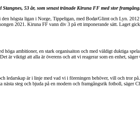
l Stangnes, 53 år, som senast tränade Kiruna FF med stor framgång
 den högsta ligan i Norge, Tippeligan, med Bodø/Glimt och Lyn. 2012 
ngen 2021. Kiruna FF vann div 3 på ett imponerande sätt. Laget gick
med höga ambitioner, en stark organisaiton och med väldigt duktiga spel
 Det är viktigt att alla är överens och att vi reagerar som en enhet, säg
och ledarskap är i linje med vad vi i föreningen behöver, vill och tror på
t ta nästa steg och bjuda på en modern och framgångsrik fotboll, säger C