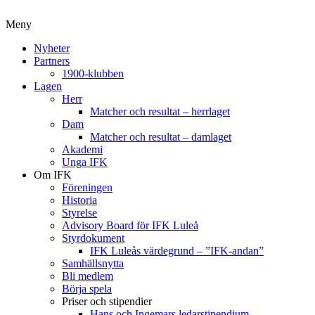
Meny
Nyheter
Partners
1900-klubben
Lagen
Herr
Matcher och resultat – herrlaget
Dam
Matcher och resultat – damlaget
Akademi
Unga IFK
Om IFK
Föreningen
Historia
Styrelse
Advisory Board för IFK Luleå
Styrdokument
IFK Luleås värdegrund – ”IFK-andan”
Samhällsnytta
Bli medlem
Börja spela
Priser och stipendier
Hans och Ingemars ledarstipendium