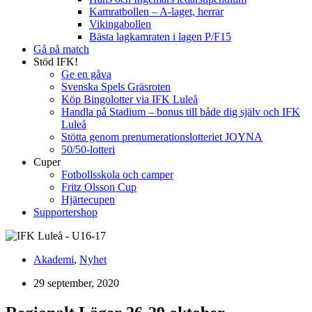
Kamratbollen – A-laget, herrar
Vikingabollen
Bästa lagkamraten i lagen P/F15
Gå på match
Stöd IFK!
Ge en gåva
Svenska Spels Gräsroten
Köp Bingolotter via IFK Luleå
Handla på Stadium – bonus till både dig själv och IFK
Luleå
Stötta genom prenumerationslotteriet JOYNA
50/50-lotteri
Cuper
Fotbollsskola och camper
Fritz Olsson Cup
Hjärtecupen
Supportershop
Akademi
,
Nyhet
29 september, 2020