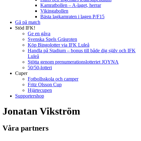
Kamratbollen – A-laget, herrar
Vikingabollen
Bästa lagkamraten i lagen P/F15
Gå på match
Stöd IFK!
Ge en gåva
Svenska Spels Gräsroten
Köp Bingolotter via IFK Luleå
Handla på Stadium – bonus till både dig själv och IFK
Luleå
Stötta genom prenumerationslotteriet JOYNA
50/50-lotteri
Cuper
Fotbollsskola och camper
Fritz Olsson Cup
Hjärtecupen
Supportershop
Jonatan Vikström
Våra partners