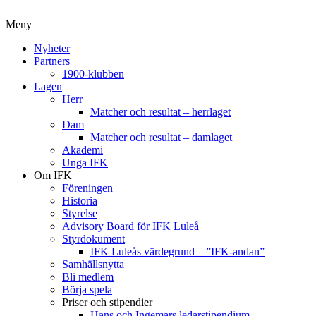
Meny
Nyheter
Partners
1900-klubben
Lagen
Herr
Matcher och resultat – herrlaget
Dam
Matcher och resultat – damlaget
Akademi
Unga IFK
Om IFK
Föreningen
Historia
Styrelse
Advisory Board för IFK Luleå
Styrdokument
IFK Luleås värdegrund – ”IFK-andan”
Samhällsnytta
Bli medlem
Börja spela
Priser och stipendier
Hans och Ingemars ledarstipendium