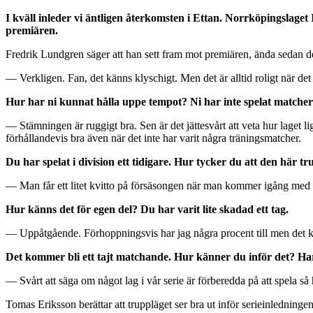
I kväll inleder vi äntligen återkomsten i Ettan. Norrköpingslag
premiären.
Fredrik Lundgren säger att han sett fram mot premiären, ända sedan de
— Verkligen. Fan, det känns klyschigt. Men det är alltid roligt när det
Hur har ni kunnat hålla uppe tempot? Ni har inte spelat matcher
— Stämningen är ruggigt bra. Sen är det jättesvårt att veta hur laget li
förhållandevis bra även när det inte har varit några träningsmatcher.
Du har spelat i division ett tidigare. Hur tycker du att den här tru
— Man får ett litet kvitto på försäsongen när man kommer igång med ma
Hur känns det för egen del? Du har varit lite skadad ett tag.
— Uppåtgående. Förhoppningsvis har jag några procent till men det känn
Det kommer bli ett tajt matchande. Hur känner du inför det? Har n
— Svårt att säga om något lag i vår serie är förberedda på att spela så
Tomas Eriksson berättar att truppläget ser bra ut inför serieinledningen