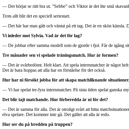
— Det börjar se rätt bra ut. ”Sebbe” och Viktor är det lite små skavank
Trots allt blir det en speciell seriestart.
— Det här har man gått och väntat på ett tag. Det är en skön känsla. D
Vi inleder mot Sylvia. Vad är det för lag?
— De jobbar efter samma modell som de gjorde i fjol. Får de igång sitt 
Tre månader sen vi spelade träningsmatch. Hur är formen?
— Det är svårbedömt. Helt klart. Att spela internmatcher är något helt a
Det är bara hoppas att alla har en förståelse för det också.
Hur har ni försökt jobba för att skapa matchliknande situationer
— Vi har spelat tre-fyra internmatcher. På sista tiden spelat ganska m
Det blir tajt matchande. Hur förberedda är ni för det?
— Det är samma för alla. Det är otroligt svårt att hitta matchsituatio
elva spelare. Det kommer inte gå. Det gäller att alla är redo.
Hur ser du på bredden på truppen?