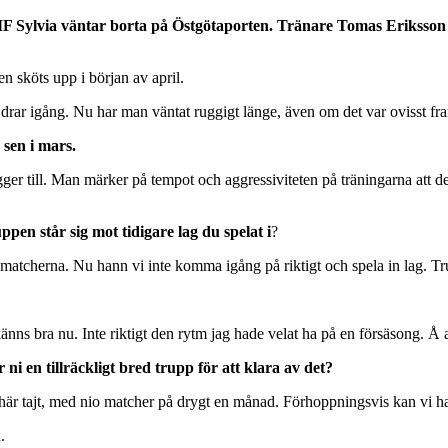
et IF Sylvia väntar borta på Östgötaporten. Tränare Tomas Eriksso
n sköts upp i början av april.
 drar igång. Nu har man väntat ruggigt länge, även om det var ovisst fram
 sen i mars.
gger till. Man märker på tempot och aggressiviteten på träningarna att det
ppen står sig mot tidigare lag du spelat i
?
tcherna. Nu hann vi inte komma igång på riktigt och spela in lag. Trupp
s bra nu. Inte riktigt den rytm jag hade velat ha på en försäsong. Å an
i en tillräckligt bred trupp för att klara av det?
 här tajt, med nio matcher på drygt en månad. Förhoppningsvis kan vi ha 
.