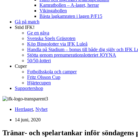
Kamratbollen – A-laget, herrar
Vikingabollen
Bästa lagkamraten i lagen P/F15
Gå på match
Stöd IFK!
Ge en gåva
Svenska Spels Gräsroten
Köp Bingolotter via IFK Luleå
Handla på Stadium – bonus till både dig själv och IFK L
Stötta genom prenumerationslotteriet JOYNA
50/50-lotteri
Cuper
Fotbollsskola och camper
Fritz Olsson Cup
Hjärtecupen
Supportershop
Herrlaget
,
Nyhet
14 juni, 2020
Tränar- och spelartankar inför söndagens