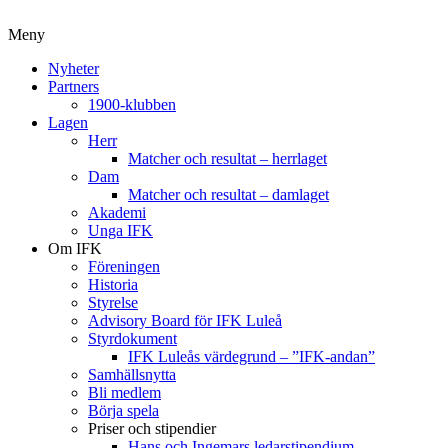
Meny
Nyheter
Partners
1900-klubben
Lagen
Herr
Matcher och resultat – herrlaget
Dam
Matcher och resultat – damlaget
Akademi
Unga IFK
Om IFK
Föreningen
Historia
Styrelse
Advisory Board för IFK Luleå
Styrdokument
IFK Luleås värdegrund – ”IFK-andan”
Samhällsnytta
Bli medlem
Börja spela
Priser och stipendier
Hans och Ingemars ledarstipendium