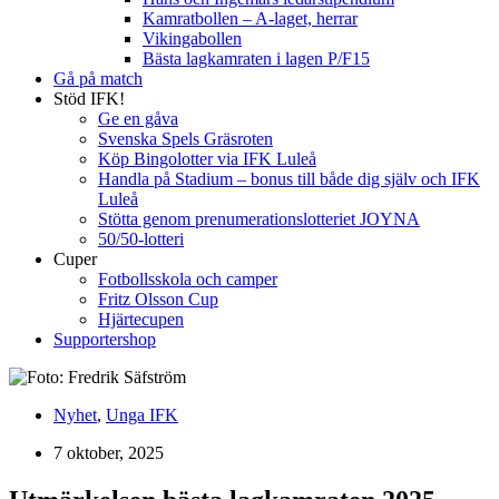
Kamratbollen – A-laget, herrar
Vikingabollen
Bästa lagkamraten i lagen P/F15
Gå på match
Stöd IFK!
Ge en gåva
Svenska Spels Gräsroten
Köp Bingolotter via IFK Luleå
Handla på Stadium – bonus till både dig själv och IFK
Luleå
Stötta genom prenumerationslotteriet JOYNA
50/50-lotteri
Cuper
Fotbollsskola och camper
Fritz Olsson Cup
Hjärtecupen
Supportershop
Nyhet
,
Unga IFK
7 oktober, 2025