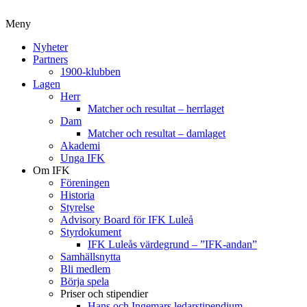
Meny
Nyheter
Partners
1900-klubben
Lagen
Herr
Matcher och resultat – herrlaget
Dam
Matcher och resultat – damlaget
Akademi
Unga IFK
Om IFK
Föreningen
Historia
Styrelse
Advisory Board för IFK Luleå
Styrdokument
IFK Luleås värdegrund – ”IFK-andan”
Samhällsnytta
Bli medlem
Börja spela
Priser och stipendier
Hans och Ingemars ledarstipendium