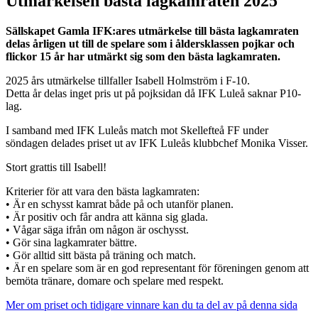
Utmärkelsen bästa lagkamraten 2025
Sällskapet Gamla IFK:ares utmärkelse till bästa lagkamraten
delas årligen ut till de spelare som i åldersklassen pojkar och
flickor 15 år har utmärkt sig som den bästa lagkamraten.
2025 års utmärkelse tillfaller Isabell Holmström i F-10.
Detta år delas inget pris ut på pojksidan då IFK Luleå saknar P10-
lag.
I samband med IFK Luleås match mot Skellefteå FF under
söndagen delades priset ut av IFK Luleås klubbchef Monika Visser.
Stort grattis till Isabell!
Kriterier för att vara den bästa lagkamraten:
• Är en schysst kamrat både på och utanför planen.
• Är positiv och får andra att känna sig glada.
• Vågar säga ifrån om någon är oschysst.
• Gör sina lagkamrater bättre.
• Gör alltid sitt bästa på träning och match.
• Är en spelare som är en god representant för föreningen genom att
bemöta tränare, domare och spelare med respekt.
Mer om priset och tidigare vinnare kan du ta del av på denna sida