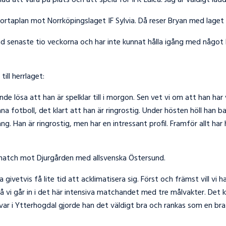
lad att vara på plats och att spela för IFK Luleå. Jag är väldigt la
ortaplan mot Norrköpingslaget IF Sylvia. Då reser Bryan med laget t
d senaste tio veckorna och har inte kunnat hålla igång med något lag
ill herrlaget:
de lösa att han är spelklar till i morgon. Sen vet vi om att han har v
äna fotboll, det klart att han är ringrostig. Under hösten höll han 
 Han är ringrostig, men har en intressant profil. Framför allt har 
atch mot Djurgården med allsvenska Östersund.
ka givetvis få lite tid att acklimatisera sig. Först och främst vill v
. Så vi går in i det här intensiva matchandet med tre målvakter. Det 
 var i Ytterhogdal gjorde han det väldigt bra och rankas som en bra 