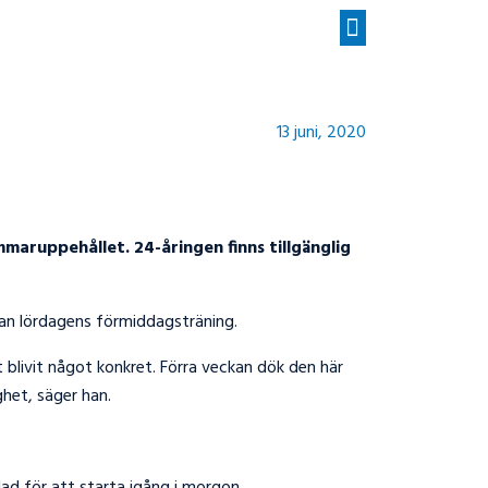
13 juni, 2020
mmaruppehållet. 24-åringen finns tillgänglig
nnan lördagens förmiddagsträning.
 blivit något konkret. Förra veckan dök den här
ghet, säger han.