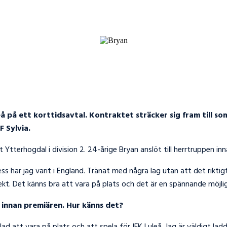
eå på ett korttidsavtal. Kontraktet sträcker sig fram till so
 Sylvia.
t Ytterhogdal i division 2. 24-årige Bryan anslöt till herrtruppen i
 har jag varit i England. Tränat med några lag utan att det riktigt
ekt. Det känns bra att vara på plats och det är en spännande möjli
g innan premiären. Hur känns det?