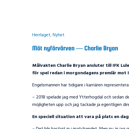
Herrlaget
,
Nyhet
Möt nyförvärven — Charlie Bryan
Målvakten Charlie Bryan ansluter till IFK Lul
för spel redan i morgondagens premiär mot IF
Engelsmannen har tidigare i karriären representera
– 2018 spelade jag med Ytterhogdal och sedan dess
möjligheten upp och jag tackade ja egentligen dir
En speciell situation att vara på plats en da