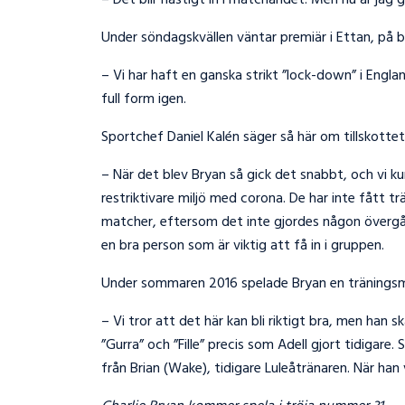
– Det blir hastigt in i matchandet. Men nu är jag g
Under söndagskvällen väntar premiär i Ettan, på b
– Vi har haft en ganska strikt ”lock-down” i Englan
full form igen.
Sportchef Daniel Kalén säger så här om tillskottet t
– När det blev Bryan så gick det snabbt, och vi kun
restriktivare miljö med corona. De har inte fått tr
matcher, eftersom det inte gjordes någon övergång.
en bra person som är viktig att få in i gruppen.
Under sommaren 2016 spelade Bryan en träningsm
– Vi tror att det här kan bli riktigt bra, men han s
”Gurra” och ”Fille” precis som Adell gjort tidigare
från Brian (Wake), tidigare Luleåtränaren. När han