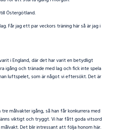
ddad för att starta igång i morgon.
ill Östergötland.
. Får jag ett par veckors träning här så är jag i
arit i England, där det har varit en betydligt
bara igång och tränade med lag och fick inte spela
han luftspelet, som är något vi eftersökt. Det är
i ha tre målvakter igång, så han får konkurrera med
känns viktigt och tryggt. Vi har fått goda vitsord
målvakt. Det blir intressant att följa honom här.