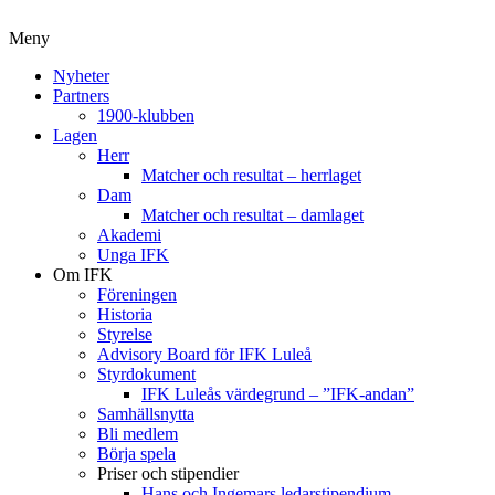
Meny
Nyheter
Partners
1900-klubben
Lagen
Herr
Matcher och resultat – herrlaget
Dam
Matcher och resultat – damlaget
Akademi
Unga IFK
Om IFK
Föreningen
Historia
Styrelse
Advisory Board för IFK Luleå
Styrdokument
IFK Luleås värdegrund – ”IFK-andan”
Samhällsnytta
Bli medlem
Börja spela
Priser och stipendier
Hans och Ingemars ledarstipendium