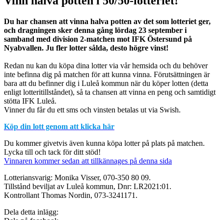
Vinn halva potten i 50/50-lotteriet!
Du har chansen att vinna halva potten av det som lotteriet ger,
och dragningen sker denna gång lördag 23 september i
samband med division 2-matchen mot IFK Östersund på
Nyabvallen.
Ju fler lotter sålda, desto högre vinst!
Redan nu kan du köpa dina lotter via vår hemsida och du behöver
inte befinna dig på matchen för att kunna vinna. Förutsättningen är
bara att du befinner dig i Luleå kommun när du köper lotten (detta
enligt lotteritillståndet), så ta chansen att vinna en peng och samtidigt
stötta IFK Luleå.
Vinner du får du ett sms och vinsten betalas ut via Swish.
Köp din lott genom att klicka här
Du kommer givetvis även kunna köpa lotter på plats på matchen.
Lycka till och tack för ditt stöd!
Vinnaren kommer sedan att tillkännages på denna sida
Lotteriansvarig: Monika Visser, 070-350 80 09.
Tillstånd beviljat av Luleå kommun, Dnr: LR2021:01.
Kontrollant Thomas Nordin, 073-3241171.
Dela detta inlägg: