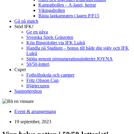
Kamratbollen – A-laget, herrar
Vikingabollen
Bästa lagkamraten i lagen P/F15
Gå på match
Stöd IFK!
Ge en gåva
Svenska Spels Gräsroten
Köp Bingolotter via IFK Luleå
Handla på Stadium – bonus till både dig själv och IFK
Luleå
Stötta genom prenumerationslotteriet JOYNA
50/50-lotteri
Cuper
Fotbollsskola och camper
Fritz Olsson Cup
Hjärtecupen
Supportershop
Event & arrangemang
19 september, 2023