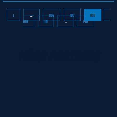
1
…
106
107
108
109
110
…
140
VÅRA PARTNERS