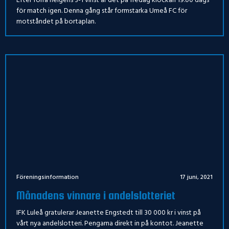
Efter förra helgens 3-1 vinst är det på fredag klockan 19.00 dags
för match igen. Denna gång står formstarka Umeå FC för
motståndet på bortaplan.
Föreningsinformation
17 juni, 2021
Månadens vinnare i andelslotteriet
IFK Luleå gratulerar Jeanette Engstedt till 30 000 kr i vinst på
vårt nya andelslotteri. Pengarna direkt in på kontot. Jeanette