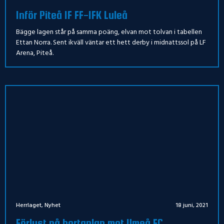
Inför Piteå IF FF-IFK Luleå
Bägge lagen står på samma poäng, elvan mot tolvan i tabellen
Ettan Norra. Sent ikväll väntar ett hett derby i midnattssol på LF
Arena, Piteå.
Herrlaget
,
Nyhet
18 juni, 2021
Förlust på bortaplan mot Umeå FC